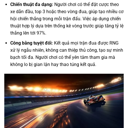
Chiến thuật đa dạng:
Người chơi có thể đặt cược theo
xe dẫn đầu, top 3 hoặc theo vòng đua, giúp tạo nhiều cơ
hội chiến thắng trong mỗi trận đấu. Việc áp dụng chiến
thuật hợp lý dựa trên thống kê vòng trước giúp tăng tỷ lệ
thắng lên tới 97%.
Công bằng tuyệt đối:
Kết quả mọi trận đua được RNG
xử lý ngẫu nhiên, không can thiệp thủ công, tạo sự minh
bạch tối đa. Người chơi có thể yên tâm tham gia mà
không lo bị gian lận hay thao túng kết quả.