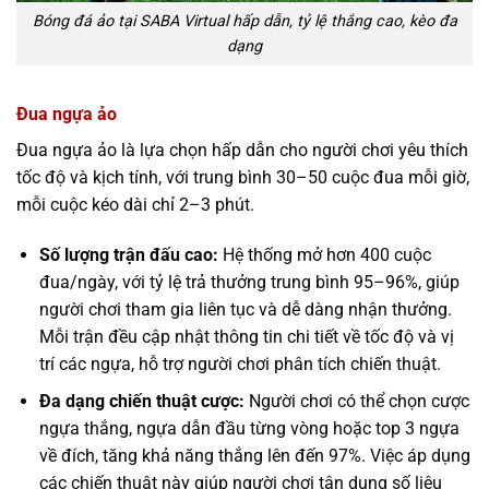
Bóng đá ảo tại SABA Virtual hấp dẫn, tỷ lệ thắng cao, kèo đa
dạng
Đua ngựa ảo
Đua ngựa ảo là lựa chọn hấp dẫn cho người chơi yêu thích
tốc độ và kịch tính, với trung bình 30–50 cuộc đua mỗi giờ,
mỗi cuộc kéo dài chỉ 2–3 phút.
Số lượng trận đấu cao:
Hệ thống mở hơn 400 cuộc
đua/ngày, với tỷ lệ trả thưởng trung bình 95–96%, giúp
người chơi tham gia liên tục và dễ dàng nhận thưởng.
Mỗi trận đều cập nhật thông tin chi tiết về tốc độ và vị
trí các ngựa, hỗ trợ người chơi phân tích chiến thuật.
Đa dạng chiến thuật cược:
Người chơi có thể chọn cược
ngựa thắng, ngựa dẫn đầu từng vòng hoặc top 3 ngựa
về đích, tăng khả năng thắng lên đến 97%. Việc áp dụng
các chiến thuật này giúp người chơi tận dụng số liệu