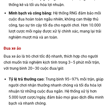
thống kê và tối ưu hóa lợi nhuận.
Minh bạch và công bằng:
Hệ thống RNG đảm bảo mỗi
cuộc đua hoàn toàn ngẫu nhiên, không can thiệp thủ
công, tạo sự tin cậy tối đa cho người chơi. Hơn 10.000
lượt cược mỗi ngày được xử lý chính xác, mang lại trải
nghiệm mượt mà và an toàn.
Đua xe ảo
Đua xe ảo là trò chơi tốc độ nhanh, thích hợp cho người
chơi muốn trải nghiệm kịch tính trong 3–5 phút mỗi trận,
với trung bình 20–30 cuộc đua/giờ.
Tỷ lệ trả thưởng cao:
Trung bình 95–97% mỗi trận, giúp
người chơi nhận thưởng nhanh chóng và tối đa hóa lợi
nhuận từ những cuộc đua ngắn. Hệ thống xử lý hơn
5.000 lượt cược/ngày, đảm bảo mọi giao dịch đều minh
bạch và nhanh chóng.