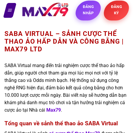
Bỏ
ĐĂNG
ĐĂNG
qua
NHẬP
KÝ
nội
dung
SABA VIRTUAL – SẢNH CƯỢC THỂ
THAO ẢO HẤP DẪN VÀ CÔNG BẰNG |
MAX79 LTD
SABA Virtual mang đến trải nghiệm cược thể thao ảo hấp
dẫn, giúp người chơi tham gia mọi lúc mọi nơi với tỷ lệ
thắng cao và Odds minh bạch. Hệ thống sử dụng công
nghệ RNG hiện đại, đảm bảo kết quả công bằng cho hơn
10.000 lượt cược mỗi ngày. Bài viết này sẽ hướng dẫn bạn
khám phá danh mục trò chơi và tận hưởng trải nghiệm cá
cược ảo tại Nhà cái
Max79
.
Tổng quan về sảnh thể thao ảo SABA Virtual