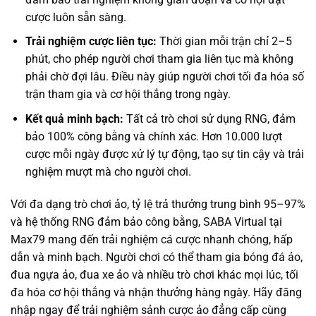
cược luôn sẵn sàng.
Trải nghiệm cược liên tục:
Thời gian mỗi trận chỉ 2–5
phút, cho phép người chơi tham gia liên tục mà không
phải chờ đợi lâu. Điều này giúp người chơi tối đa hóa số
trận tham gia và cơ hội thắng trong ngày.
Kết quả minh bạch:
Tất cả trò chơi sử dụng RNG, đảm
bảo 100% công bằng và chính xác. Hơn 10.000 lượt
cược mỗi ngày được xử lý tự động, tạo sự tin cậy và trải
nghiệm mượt mà cho người chơi.
Với đa dạng trò chơi ảo, tỷ lệ trả thưởng trung bình 95–97%
và hệ thống RNG đảm bảo công bằng, SABA Virtual tại
Max79 mang đến trải nghiệm cá cược nhanh chóng, hấp
dẫn và minh bạch. Người chơi có thể tham gia bóng đá ảo,
đua ngựa ảo, đua xe ảo và nhiều trò chơi khác mọi lúc, tối
đa hóa cơ hội thắng và nhận thưởng hàng ngày. Hãy đăng
nhập ngay để trải nghiệm sảnh cược ảo đẳng cấp cùng