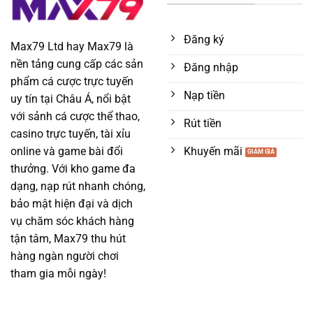
Đăng ký
Max79 Ltd hay Max79 là
nền tảng cung cấp các sản
Đăng nhập
phẩm cá cược trực tuyến
Nạp tiền
uy tín tại Châu Á, nổi bật
với sảnh cá cược thể thao,
Rút tiền
casino trực tuyến, tài xỉu
Khuyến mãi
online và game bài đổi
thưởng. Với kho game đa
dạng, nạp rút nhanh chóng,
bảo mật hiện đại và dịch
vụ chăm sóc khách hàng
tận tâm, Max79 thu hút
hàng ngàn người chơi
tham gia mỗi ngày!