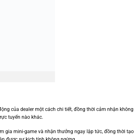
động của dealer một cách chi tiết, đồng thời cảm nhận không
rực tuyến nào khác.
am gia mini-game và nhận thưởng ngay lập tức, đồng thời tạo
hận được sự kịch tính không ngừng.