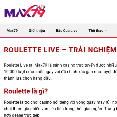
Bỏ
qua
nội
dung
Max79
Giới thiệu
Bầu Cua Live
Thể thao
ROULETTE LIVE – TRẢI NGHIỆM
Roulette Live tại Max79 là sảnh casino trực tuyến được nhiều
10.000 lượt cược mỗi ngày với độ chính xác gần như tuyệt đối
thành lựa chọn hàng đầu.
Roulette là gì?
Roulette là trò chơi casino nổi tiếng với vòng quay may rủi,
chơi tham gia nhiều ván liên tiếp trong thời gian ngắn. Tru
hợp dealer trực tiếp.