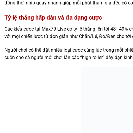
đồng thời nhịp quay nhanh giúp mỗi phút tham gia đều có cơ 
Tỷ lệ thắng hấp dẫn và đa dạng cược
Các kiểu cược tại Max79 Live có tỷ lệ thắng lên tới 48–49% c
với mọi chiến lược từ đơn giản như Chẵn/Lẻ, Đỏ/Đen cho tới
Người chơi có thể đặt nhiều loại cược cùng lúc trong mỗi phiê
cuốn cho cả người mới chơi lẫn các “high roller” dày dạn kin