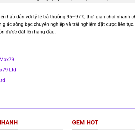
ến hấp dẫn với tỷ lệ trả thưởng 95–97%, thời gian chơi nhanh c
giác sòng bạc chuyên nghiệp và trải nghiệm đặt cược liên tục.
uôn được đặt lên hàng đầu.
i Max79
ax79 Ltd
Ltd
 NHANH
GEM HOT