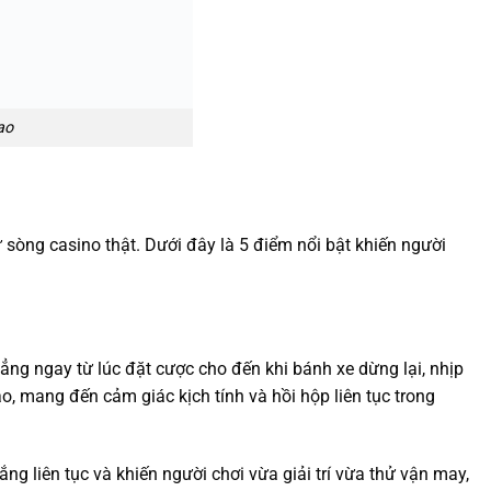
ao
 sòng casino thật. Dưới đây là 5 điểm nổi bật khiến người
ng ngay từ lúc đặt cược cho đến khi bánh xe dừng lại, nhịp
o, mang đến cảm giác kịch tính và hồi hộp liên tục trong
ng liên tục và khiến người chơi vừa giải trí vừa thử vận may,