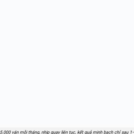
5.000 ván mỗi tháng, nhịp quay liên tục, kết quả minh bạch chỉ sau 1–