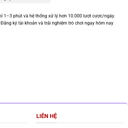
hỉ 1–3 phút và hệ thống xử lý hơn 10.000 lượt cược/ngày.
 Đăng ký tài khoản và trải nghiệm trò chơi ngay hôm nay
LIÊN HỆ