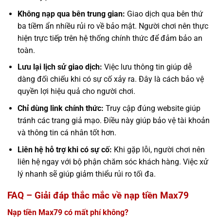
Không nạp qua bên trung gian:
Giao dịch qua bên thứ
ba tiềm ẩn nhiều rủi ro về bảo mật. Người chơi nên thực
hiện trực tiếp trên hệ thống chính thức để đảm bảo an
toàn.
Lưu lại lịch sử giao dịch:
Việc lưu thông tin giúp dễ
dàng đối chiếu khi có sự cố xảy ra. Đây là cách bảo vệ
quyền lợi hiệu quả cho người chơi.
Chỉ dùng link chính thức:
Truy cập đúng website giúp
tránh các trang giả mạo. Điều này giúp bảo vệ tài khoản
và thông tin cá nhân tốt hơn.
Liên hệ hỗ trợ khi có sự cố:
Khi gặp lỗi, người chơi nên
liên hệ ngay với bộ phận chăm sóc khách hàng. Việc xử
lý nhanh sẽ giúp giảm thiểu rủi ro tối đa.
FAQ – Giải đáp thắc mắc về nạp tiền Max79
Nạp tiền Max79 có mất phí không?