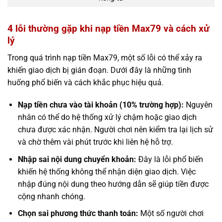
4 lỗi thường gặp khi nạp tiền Max79 và cách xử
lý
Trong quá trình nạp tiền Max79, một số lỗi có thể xảy ra
khiến giao dịch bị gián đoạn. Dưới đây là những tình
huống phổ biến và cách khắc phục hiệu quả.
Nạp tiền chưa vào tài khoản (10% trường hợp):
Nguyên
nhân có thể do hệ thống xử lý chậm hoặc giao dịch
chưa được xác nhận. Người chơi nên kiểm tra lại lịch sử
và chờ thêm vài phút trước khi liên hệ hỗ trợ.
Nhập sai nội dung chuyển khoản:
Đây là lỗi phổ biến
khiến hệ thống không thể nhận diện giao dịch. Việc
nhập đúng nội dung theo hướng dẫn sẽ giúp tiền được
cộng nhanh chóng.
Chọn sai phương thức thanh toán:
Một số người chơi