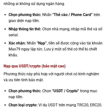
những ai không sử dụng ngân hàng.
Chọn phương thức:
Nhấn
“Thẻ cào / Phone Card”
trên
giao diện nạp tiền.
Nhập thông tin thẻ:
Chọn nhà mạng, nhập mã thẻ và số
serial.
Xác nhận:
Nhấn
“Nạp”
, tiền sẽ được cộng vào tài khoản
Max79 ngay lập tức. Lưu ý một số thẻ có thể bị chiết
khấu.
Nạp qua USDT/crypto (bảo mật cao)
Phương thức này phù hợp với người chơi có kinh nghiệm
và ưu tiên tính bảo mật.
Chọn phương thức:
Chọn
“USDT / Crypto”
trong mục
nạp tiền.
Chọn loại crypto:
Ví dụ USDT trên mạng TRC20, ERC20.