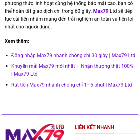
phương thức linh hoạt cùng hệ thống bảo mật cao, bạn có
thể hoàn tất giao dịch chỉ trong 60 giây.
Max79
Ltd sẽ tiếp
tục cải tiến nhằm mang đến trải nghiệm an toàn và tiện lợi
nhất cho người dùng.
Xem thêm:
Đăng nhập Max79 nhanh chóng chỉ 30 giây | Max79 Ltd
Khuyến mãi Max79 mới nhất – Nhận thưởng thật 100%
| Max79 Ltd
Rút tiền Max79 nhanh chóng chỉ 1–5 phút | Max79 Ltd
LIÊN KẾT NHANH