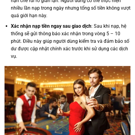
hạn chế rủi ro gian lận. Người dùng có thể thực hiện
nhiều lần nạp trong ngày nhưng tổng số tiền không vượt
quá giới hạn này.
Xác nhận nạp tiền ngay sau giao dịch
: Sau khi nạp, hệ
thống sẽ gửi thông báo xác nhận trong vòng 5 – 10
phút. Điều này giúp người dùng kiểm tra và đảm bảo số
dư được cập nhật chính xác trước khi sử dụng các dịch
vụ.