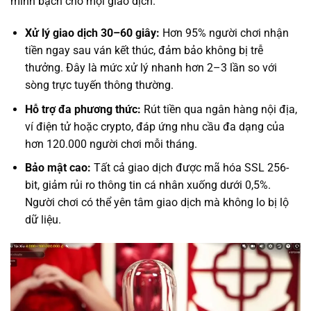
minh bạch cho mọi giao dịch.
Xử lý giao dịch 30–60 giây:
Hơn 95% người chơi nhận
tiền ngay sau ván kết thúc, đảm bảo không bị trễ
thưởng. Đây là mức xử lý nhanh hơn 2–3 lần so với
sòng trực tuyến thông thường.
Hỗ trợ đa phương thức:
Rút tiền qua ngân hàng nội địa,
ví điện tử hoặc crypto, đáp ứng nhu cầu đa dạng của
hơn 120.000 người chơi mỗi tháng.
Bảo mật cao:
Tất cả giao dịch được mã hóa SSL 256-
bit, giảm rủi ro thông tin cá nhân xuống dưới 0,5%.
Người chơi có thể yên tâm giao dịch mà không lo bị lộ
dữ liệu.