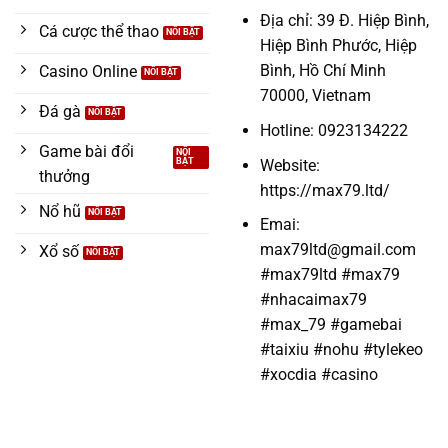
Địa chỉ: 39 Đ. Hiệp Bình,
Cá cược thể thao
Hiệp Bình Phước, Hiệp
Bình, Hồ Chí Minh
Casino Online
70000, Vietnam
Đá gà
Hotline: 0923134222
Game bài đổi
Website:
thưởng
https://max79.ltd/
Nổ hũ
Emai:
max79ltd@gmail.com
Xổ số
#max79ltd #max79
#nhacaimax79
#max_79 #gamebai
#taixiu #nohu #tylekeo
#xocdia #casino