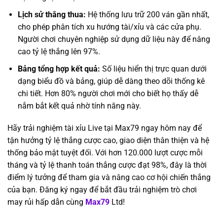
Lịch sử thắng thua:
Hệ thống lưu trữ 200 ván gần nhất,
cho phép phân tích xu hướng tài/xỉu và các cửa phụ.
Người chơi chuyên nghiệp sử dụng dữ liệu này để nâng
cao tỷ lệ thắng lên 97%.
Bảng tổng hợp kết quả:
Số liệu hiển thị trực quan dưới
dạng biểu đồ và bảng, giúp dễ dàng theo dõi thống kê
chi tiết. Hơn 80% người chơi mới cho biết họ thấy dễ
nắm bắt kết quả nhờ tính năng này.
Hãy trải nghiệm tài xỉu Live tại Max79 ngay hôm nay để
tận hưởng tỷ lệ thắng cược cao, giao diện thân thiện và hệ
thống bảo mật tuyệt đối. Với hơn 120.000 lượt cược mỗi
tháng và tỷ lệ thanh toán thắng cược đạt 98%, đây là thời
điểm lý tưởng để tham gia và nâng cao cơ hội chiến thắng
của bạn. Đăng ký ngay để bắt đầu trải nghiệm trò chơi
may rủi hấp dẫn cùng
Max79
Ltd!