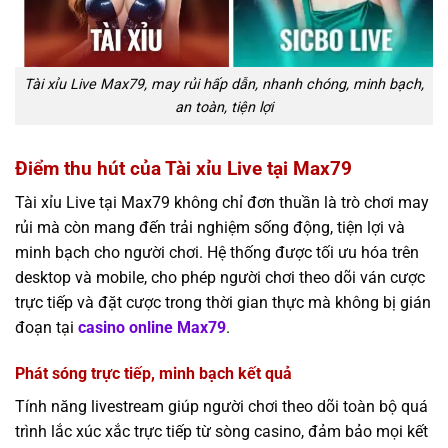
Tài xỉu Live Max79, may rủi hấp dẫn, nhanh chóng, minh bạch,
an toàn, tiện lợi
Điểm thu hút của Tài xỉu Live tại Max79
Tài xỉu Live tại Max79 không chỉ đơn thuần là trò chơi may
rủi mà còn mang đến trải nghiệm sống động, tiện lợi và
minh bạch cho người chơi. Hệ thống được tối ưu hóa trên
desktop và mobile, cho phép người chơi theo dõi ván cược
trực tiếp và đặt cược trong thời gian thực mà không bị gián
đoạn tại
casino online Max79
.
Phát sóng trực tiếp, minh bạch kết quả
Tính năng livestream giúp người chơi theo dõi toàn bộ quá
trình lắc xúc xắc trực tiếp từ sòng casino, đảm bảo mọi kết