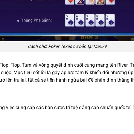
Cách chơi Poker Texas cơ bản tại Max79
op, Flop, Turn và vòng quyết định cuối cùng mang tên River. T
ỏ cuộc. Mục tiêu cốt lõi là gây áp lực tâm lý khiến đối phương 
ở lên trụ lại, tất cả sẽ tiến hành ngửa bài để phân định thắng 
g việc cung cấp các bàn cược trí tuệ đẳng cấp chuẩn quốc tế. 