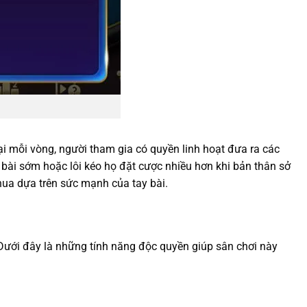
ại mỗi vòng, người tham gia có quyền linh hoạt đưa ra các
úp bài sớm hoặc lôi kéo họ đặt cược nhiều hơn khi bản thân sở
thua dựa trên sức mạnh của tay bài.
Dưới đây là những tính năng độc quyền giúp sân chơi này