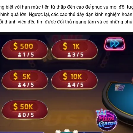
ng biệt với hạn mức tiền từ thấp đến cao để phục vụ mọi đối t
hính quá lớn. Ngược lại, các cao thủ dày dặn kinh nghiệm hoàn
 thành viên đều tìm được đối thủ ngang tầm và có những phút gi