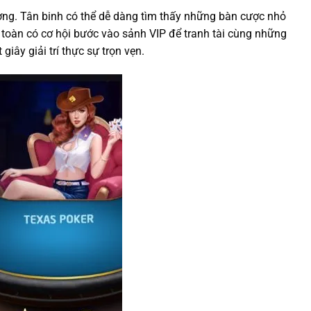
ượng. Tân binh có thể dễ dàng tìm thấy những bàn cược nhỏ
 toàn có cơ hội bước vào sảnh VIP để tranh tài cùng những
ây giải trí thực sự trọn vẹn.