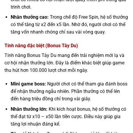
trình chơi.
Nhân thưởng cao:
Trong chế độ Free Spin, hệ số thưởng
có thể tăng từ x2 đến x5 lần. Nhờ đó, người chơi có thể
tăng vốn nhanh chóng chỉ sau vài vòng quay.
Tính năng đặc biệt (Bonus Tây Du)
Tính năng Bonus Tây Du mang đến trải nghiệm mới lạ và
cơ hội nhận thưởng lớn. Đây là điểm khác biệt giúp game
thu hút hơn 100.000 lượt chơi mỗi ngày.
Mini game boss:
Người chơi có thể tham gia đánh boss
để nhận thưởng ngẫu nhiên. Phần thưởng có thể lên
đến hàng triệu đồng chỉ trong vài giây.
Nhân thưởng lớn:
Khi kích hoạt bonus, hệ số thưởng có
thể đạt từ x10 – x50 lần tiền cược. Điều này giúp gia
tăng lợi nhuận đáng kể.