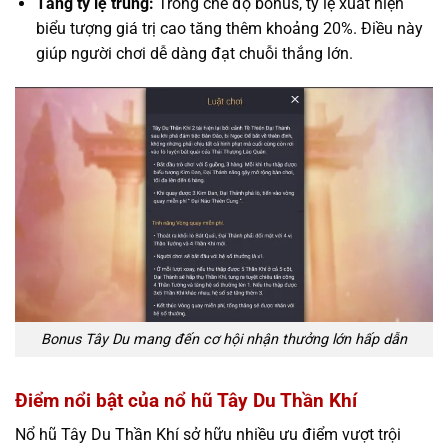
Tăng tỷ lệ trúng:
Trong chế độ bonus, tỷ lệ xuất hiện
biểu tượng giá trị cao tăng thêm khoảng 20%. Điều này
giúp người chơi dễ dàng đạt chuỗi thắng lớn.
Bonus Tây Du mang đến cơ hội nhận thưởng lớn hấp dẫn
Điểm nổi bật của nổ hũ Tây Du Thần Khí
Nổ hũ Tây Du Thần Khí sở hữu nhiều ưu điểm vượt trội