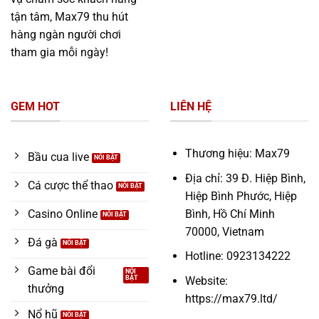
tận tâm, Max79 thu hút
hàng ngàn người chơi
tham gia mỗi ngày!
GEM HOT
LIÊN HỆ
Thương hiệu: Max79
Bầu cua live
Địa chỉ: 39 Đ. Hiệp Bình,
Cá cược thể thao
Hiệp Bình Phước, Hiệp
Bình, Hồ Chí Minh
Casino Online
70000, Vietnam
Đá gà
Hotline: 0923134222
Game bài đổi
Website:
thưởng
https://max79.ltd/
Nổ hũ