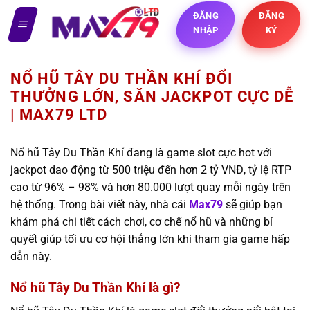
Bỏ
ĐĂNG
ĐĂNG
qua
NHẬP
KÝ
nội
dung
NỔ HŨ TÂY DU THẦN KHÍ ĐỔI
THƯỞNG LỚN, SĂN JACKPOT CỰC DỄ
| MAX79 LTD
Nổ hũ Tây Du Thần Khí đang là game slot cực hot với
jackpot dao động từ 500 triệu đến hơn 2 tỷ VNĐ, tỷ lệ RTP
cao từ 96% – 98% và hơn 80.000 lượt quay mỗi ngày trên
hệ thống. Trong bài viết này, nhà cái
Max79
sẽ giúp bạn
khám phá chi tiết cách chơi, cơ chế nổ hũ và những bí
quyết giúp tối ưu cơ hội thắng lớn khi tham gia game hấp
dẫn này.
Nổ hũ Tây Du Thần Khí là gì?