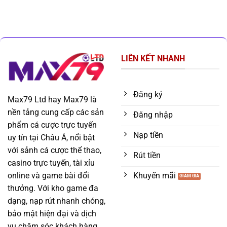
LIÊN KẾT NHANH
Đăng ký
Max79 Ltd hay Max79 là
nền tảng cung cấp các sản
Đăng nhập
phẩm cá cược trực tuyến
Nạp tiền
uy tín tại Châu Á, nổi bật
với sảnh cá cược thể thao,
Rút tiền
casino trực tuyến, tài xỉu
Khuyến mãi
online và game bài đổi
thưởng. Với kho game đa
dạng, nạp rút nhanh chóng,
bảo mật hiện đại và dịch
vụ chăm sóc khách hàng