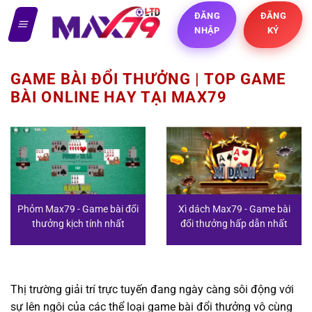
Bỏ
ĐĂNG
ĐĂNG
qua
NHẬP
KÝ
nội
dung
GAME BÀI ĐỔI THƯỞNG | TOP GAME
BÀI ONLINE HAY TẠI MAX79
Phỏm Max79 - Game bài đổi
Xì dách Max79 - Game bài
thưởng kịch tính nhất
đổi thưởng hấp dẫn nhất
Thị trường giải trí trực tuyến đang ngày càng sôi động với
sự lên ngôi của các thể loại game bài đổi thưởng vô cùng