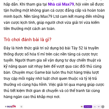
hấp dẫn. Khi tham gia tại
Nhà cái
M
ax79
, hội viên sẽ được
tận hưởng một không gian cá cược đẳng cấp và hoàn toàn
minh bạch. Nền tảng Max79 Ltd cam kết mang đến những
ván cược kịch tính, giúp người chơi vừa giải trí vừa kiếm
tiền thưởng một cách an toàn.
Trò chơi đánh bài là gì?
Đây là hình thức giải trí sử dụng bộ bài Tây 52 lá truyền
thống được số hóa tỉ mỉ trên các nền tảng cá cược trực
tuyến. Người tham gia sẽ vận dụng tư duy chiến thuật và
kỹ năng quan sát nhạy bén để vượt qua các đối thủ cùng
bàn. Chuyên mục Game bài luôn thu hút hàng triệu lượt
truy cập mỗi ngày nhờ luật chơi quen thuộc và tỷ lệ trả
thưởng vô cùng hậu hĩnh. Việc giải trí qua mạng giúp cược
thủ tiết kiệm thời gian di chuyển và có thể tranh tài cùng
hàng ngàn cao thủ khắp mọi nơi.