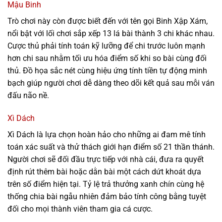
Mậu Binh
Trò chơi này còn được biết đến với tên gọi Binh Xập Xám,
nổi bật với lối chơi sắp xếp 13 lá bài thành 3 chi khác nhau.
Cược thủ phải tính toán kỹ lưỡng để chi trước luôn mạnh
hơn chi sau nhằm tối ưu hóa điểm số khi so bài cùng đối
thủ. Đồ họa sắc nét cùng hiệu ứng tính tiền tự động minh
bạch giúp người chơi dễ dàng theo dõi kết quả sau mỗi ván
đấu não nề.
Xì Dách
Xì Dách là lựa chọn hoàn hảo cho những ai đam mê tính
toán xác suất và thử thách giới hạn điểm số 21 thần thánh.
Người chơi sẽ đối đầu trực tiếp với nhà cái, đưa ra quyết
định rút thêm bài hoặc dằn bài một cách dứt khoát dựa
trên số điểm hiện tại. Tỷ lệ trả thưởng xanh chín cùng hệ
thống chia bài ngẫu nhiên đảm bảo tính công bằng tuyệt
đối cho mọi thành viên tham gia cá cược.