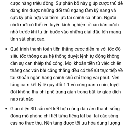
cược hàng triệu đồng. Sự phân bổ này giúp cược thủ dễ
dàng tìm được những đối thủ ngang tầm kỹ năng và
cực kỳ phù hợp với tiềm lực tài chính cá nhân. Người
chơi mới có thể rèn luyện kinh nghiệm ở các bàn cược
nhỏ trước khi tự tin bước vào những giải đấu lớn mang
tính sát phạt cao.
Quá trình thanh toán tiền thắng cược diễn ra với tốc độ
siêu tốc thông qua hệ thống duyệt lệnh tự động không
cần sự can thiệp thủ công. Mọi khoản tiền từ việc chiến
thắng các ván bài căng thẳng đều có thể rút trực tiếp về
tài khoản ngân hàng chính chủ chỉ trong vài phút. Nền
tảng cam kết tỷ lệ quy đổi 1:1 vô cùng xanh chín, tuyệt
đối không thu phí phế trung gian trong bất kỳ giao dịch
nạp rút nào.
Giao diện 3D sắc nét kết hợp cùng dàn âm thanh sống
động mô phỏng chi tiết từng tiếng lật bài tại các sòng
casino thực thụ. Nền tảng được tối ưu hóa dung lượng