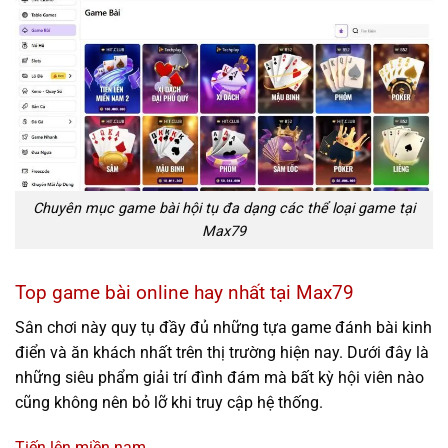
Chuyên mục game bài hội tụ đa dạng các thể loại game tại
Max79
Top game bài online hay nhất tại Max79
Sân chơi này quy tụ đầy đủ những tựa game đánh bài kinh
điển và ăn khách nhất trên thị trường hiện nay. Dưới đây là
những siêu phẩm giải trí đình đám mà bất kỳ hội viên nào
cũng không nên bỏ lỡ khi truy cập hệ thống.
Tiến lên miền nam