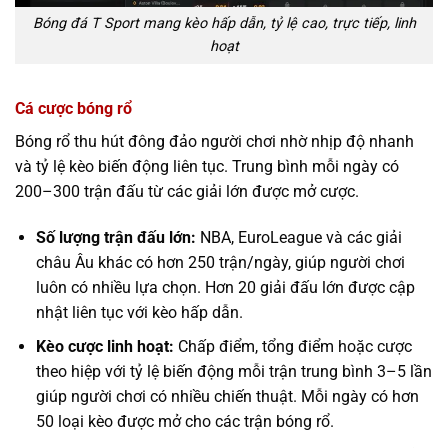
Bóng đá T Sport mang kèo hấp dẫn, tỷ lệ cao, trực tiếp, linh
hoạt
Cá cược bóng rổ
Bóng rổ thu hút đông đảo người chơi nhờ nhịp độ nhanh
và tỷ lệ kèo biến động liên tục. Trung bình mỗi ngày có
200–300 trận đấu từ các giải lớn được mở cược.
Số lượng trận đấu lớn:
NBA, EuroLeague và các giải
châu Âu khác có hơn 250 trận/ngày, giúp người chơi
luôn có nhiều lựa chọn. Hơn 20 giải đấu lớn được cập
nhật liên tục với kèo hấp dẫn.
Kèo cược linh hoạt:
Chấp điểm, tổng điểm hoặc cược
theo hiệp với tỷ lệ biến động mỗi trận trung bình 3–5 lần
giúp người chơi có nhiều chiến thuật. Mỗi ngày có hơn
50 loại kèo được mở cho các trận bóng rổ.