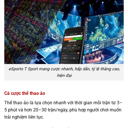
eSports T Sport mang cược nhanh, hấp dẫn, tỷ lệ thắng cao,
hiện đại
Cá cược thể thao ảo
Thể thao ảo là lựa chọn nhanh với thời gian mỗi trận từ 3–
5 phút và hơn 20–30 trận/ngày, phù hợp người chơi muốn
trải nghiệm liên tục.