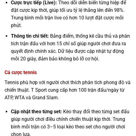
Cược trực tiếp (Live):
Theo dõi diễn biến từng hiệp để
đặt cược kịp thời, giúp tối ưu tỷ lệ thắng lên đến 98%.
Trung bình mỗi trận live có hơn 10 lượt đặt cược mỗi
phút.
Thông tin chi tiết:
Bảng điểm, thống kê cầu thủ và phân
tích trận đấu với hơn 15 chỉ số giúp người chơi đưa ra
quyết định chính xác. Dữ liệu được cập nhật tự động
mỗi 20 giây, đảm bảo không bỏ lỡ cơ hội.
Cá cược tennis
Tennis phù hợp với người chơi thích phân tích phong độ và
chiến thuật. T Sport cung cấp hơn 100 trận đấu/ngày từ
ATP, WTA và Grand Slam.
Cập nhật theo từng set:
Kèo thay đổi theo từng set đấu
giúp người chơi điều chỉnh chiến thuật kịp thời. Trung
bình mỗi trận có 3–5 loại kèo theo set cho người chơi
chọn lựa.