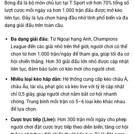
Bóng đá là bộ môn chủ lực tại T Sport với hơn 70% tổng số
lượt cược mỗi ngày và hơn 1.000 trận đấu được mở kèo
liên tục. Đây là lựa chọn hàng đầu nhờ tính phổ biến và đa
dạng giải đấu trên toàn cầu.
Đa dạng giải đấu:
Từ Ngoại hạng Anh, Champions
League đến các giải nhỏ trên thế giới, người chơi có thể
chọn từ hơn 1.000 trận/ngày để tham gia, giúp tối đa cơ
hội chiến thắng. Hơn 30 giải đấu lớn nhỏ được cập nhật
liên tục, đảm bảo luôn có kèo mới cho người chơi.
Nhiều loại kèo hấp dẫn:
Hệ thống cung cấp kèo châu Á,
châu Âu, tài xỉu, phạt góc và kèo live với tỷ lệ cập nhật
chỉ 0,5 giây, giúp người chơi nắm bắt cơ hội nhanh
chóng. Trung bình mỗi trận có 5–6 loại kèo khác nhau
để lựa chọn.
Cược trực tiếp (Live):
Hơn 300 trận mỗi ngày cho phép
người chơi đặt cược trực tiếp theo diễn biến, tăng cơ hội