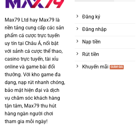
Đăng ký
Max79 Ltd hay Max79 là
nền tảng cung cấp các sản
Đăng nhập
phẩm cá cược trực tuyến
Nạp tiền
uy tín tại Châu Á, nổi bật
với sảnh cá cược thể thao,
Rút tiền
casino trực tuyến, tài xỉu
Khuyến mãi
online và game bài đổi
thưởng. Với kho game đa
dạng, nạp rút nhanh chóng,
bảo mật hiện đại và dịch
vụ chăm sóc khách hàng
tận tâm, Max79 thu hút
hàng ngàn người chơi
tham gia mỗi ngày!